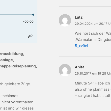
Lutz
29.04.2024 um 20:17 U
Wie hört sich der W
„Warmalarm! Dingd
5_xv9ei
ahrausbildung,
sanlage,
knappe Reiseplanung,
Anita
26.10.2017 um 19:28 Uh
Minute 54: Habe ich 
ehlgeleitete Züge.
also ohne planmässi
– rangiert habt, stat
eutschlands
nicht vorenthalten.
r ist und wir dieses