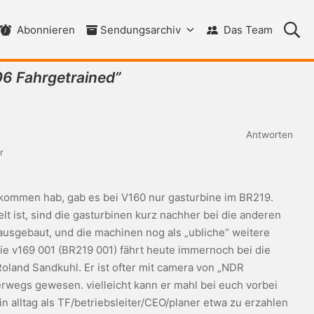
Su
Abonnieren
Sendungsarchiv
Das Team
6 Fahrgetrained
”
Antworten
r
ekommen hab, gab es bei V160 nur gasturbine im BR219.
lt ist, sind die gasturbinen kurz nachher bei die anderen
ausgebaut, und die machinen nog als „ubliche“ weitere
die v169 001 (BR219 001) fährt heute immernoch bei die
oland Sandkuhl. Er ist ofter mit camera von „NDR
rwegs gewesen. vielleicht kann er mahl bei euch vorbei
 alltag als TF/betriebsleiter/CEO/planer etwa zu erzahlen