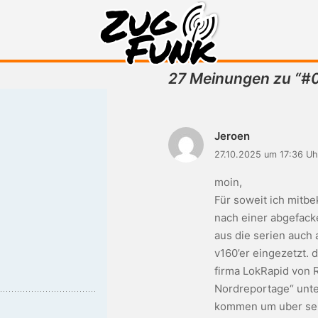
27 Meinungen zu “
#0
Zugfunk-Podcast
Jeroen
27.10.2025 um 17:36 Uh
moin,
Für soweit ich mitb
nach einer abgefacke
aus die serien auch 
v160’er eingezetzt. 
firma LokRapid von R
Nordreportage“ unte
kommen um uber sein