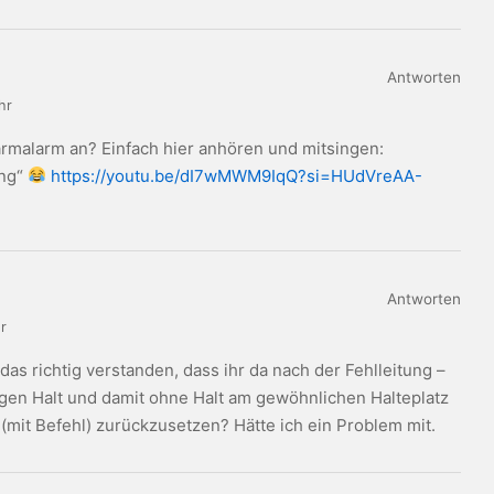
Antworten
hr
armalarm an? Einfach hier anhören und mitsingen:
ong“
https://youtu.be/dI7wMWM9IqQ?si=HUdVreAA-
Antworten
r
das richtig verstanden, dass ihr da nach der Fehlleitung –
gen Halt und damit ohne Halt am gewöhnlichen Halteplatz
t (mit Befehl) zurückzusetzen? Hätte ich ein Problem mit.