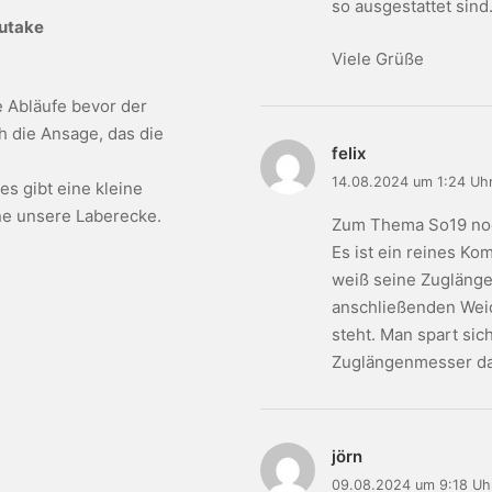
so ausgestattet sind
autake
Viele Grüße
e Abläufe bevor der
h die Ansage, das die
felix
14.08.2024 um 1:24 Uh
s gibt eine kleine
ne unsere Laberecke.
Zum Thema So19 noch
Es ist ein reines Ko
weiß seine Zugläng
anschließenden Weic
steht. Man spart sic
Zuglängenmesser das
jörn
09.08.2024 um 9:18 Uh