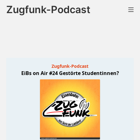
Zum
Zugfunk-Podcast
Mo
Inhalt
springen