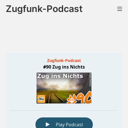
Zum
Zugfunk-Podcast
Mo
Inhalt
springen