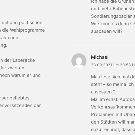
Ich habe die Grünen
und mehr Bahnausbau 
Sondierungspapier a
 mit den politischen
Wie kann es denn sei
ch die Wahlprogramme
ausbauen will?
nbahn und
ung.
Michael
 in der Laberecke
23.09.2021 um 20:53 U
der zweiten
 noch warum er und
Man lese sich mal d
steht – so meine ic
ausbauen.“.
nser geliebtes
Mal im ernst: Autob
envorsitzenden der
Verkehrsaufkommen 
Problemen mit Überg
den Städten will ma
dazu rechnet, dass 