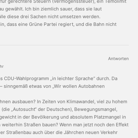
 für gerechtere Steuern (Vermögenssteuer), ein Temolimit
gewählt. Ich bin ziemlich sauer, dass sie laut
lle diese drei Sachen nicht umsetzen werden.
n, dass eine Grüne Partei regiert, und die Bahn nicht
Antworten
hr
as CDU-Wahlprogramm „in leichter Sprache“ durch. Da
h – sinngemäß etwas von „Wir wollen Autobahnen
ahnen ausbauen? In Zeiten von Klimawandel, viel zu hohem
(die „Autosucht“ der Deutschen), Bewegungsmangel,
ewicht in der Bevölkerung und absolutem Platzmangel in
n weiterhin Straßen bauen? Wenn man jetzt noch den Effekt
der Straßenbau auch über die Jährchen neuen Verkehr